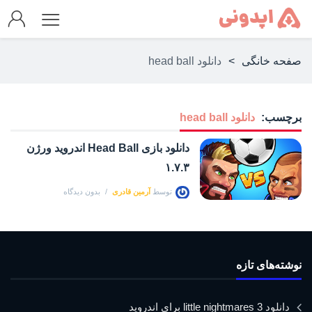
صفحه خانگی
>
دانلود head ball
برچسب:
دانلود head ball
دانلود بازی Head Ball اندروید ورژن
۱.۷.۳
توسط
آرمین قادری
بدون دیدگاه
نوشته‌های تازه
دانلود little nightmares 3 برای اندروید