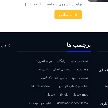
نهایت پیش روی شماست! با نصب […]
ادامه مطلب
برچسب ها
دربار
نسخه ی جدید
رایگان
برای اندروید
مود شده
نسخه ی اصلی
اندروید
دانلود Assassin’s Creed IV: Black Flag برای
نسخه ی مود
دانلود تیک تاک لایت
دانلود تیک تاک فارسروید
tik tok android
tik tok
tiktok
tik tok mod
| دانلود بازی
download video tik tok
دانلود مود تیک تاک