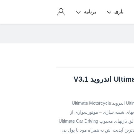
بازی
برنامه
دانلود نسخه مود شده بازی Ultimate Motorcycle Simulator اندروید Ultimate Motorcycle
 بازیهای شبیه سازی – موتورسواری از
استودیوی بازیسازی Ultimate Motorcycle Simulator خالق بازیهای محبوب Ultimate Car Driving
وید است که جدیدترین آپدیت اش به همراه مود با پول بی