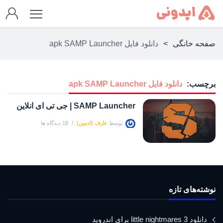
صفحه خانگی
>
دانلود فایل apk SAMP Launcher
برچسب:
دانلود فایل apk SAMP Launcher
SAMP Launcher | جی تی ای انلاین
توسط
عارف (ادمین)
18 دیدگاه ها
نوشته‌های تازه
دانلود little nightmares 3 برای اندروید