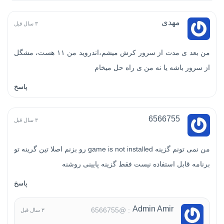
مهدی
۳ سال قبل
من بعد ی مدت از سرور کرش میشم،اندروید من ۱۱ هست، مشگل
از سرور باشه یا نه من ی راه حل میخام
پاسخ
6566755
۳ سال قبل
من نمی تونم گزینه game is not installed رو بزنم اصلا تین گرینه تو
برنامه قابل استفاده نیست فقط گزینه پایینی روشنه
پاسخ
Admin Amir
: @6566755
۳ سال قبل