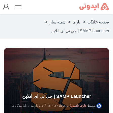
صفحه خانگی
>
بازی
>
شبیه ساز
>
SAMP Launcher | جی تی ای انلاین
SAMP Launcher | جی تی ای انلاین
توسط
عارف (ادمین)
خرداد ۲۴, ۱۴۰۱
۵۰۷ بازدید
18 دیدگاه ها