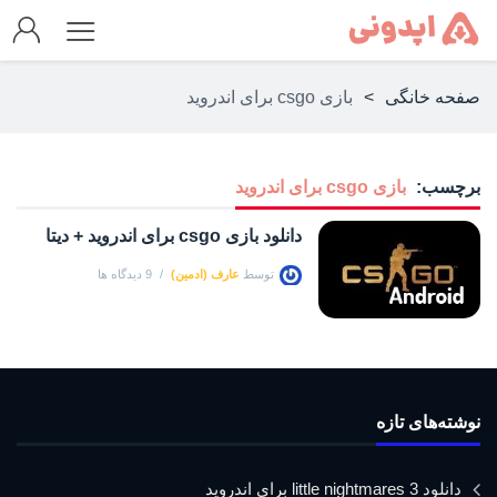
صفحه خانگی
>
بازی csgo برای اندروید
برچسب:
بازی csgo برای اندروید
دانلود بازی csgo برای اندروید + دیتا
توسط
عارف (ادمین)
9 دیدگاه ها
نوشته‌های تازه
دانلود little nightmares 3 برای اندروید