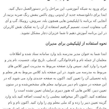
برای ورود به شبکه آموزشی، این مراحل را در دستورالعمل دنبال کنید.‏
ابتدا برای دانلودنسخه جدید از اپدونی روی باکس بنفش رنگ ضربه بزنید.از
آنجایی که برنامه با اپلیکیشن هایی همچون بله، سروش، روبیکا، گپ و آی
گپ متفاوت است، تصمیم گرفتیم استفاده از آن را به تفکیک نقش کاربران
در این برنامه آموزش دهیم تا شما عزیزان دچار مشکل نشوید.
نحوه استفاده از اپلیکیشن برای مدیران
ابتدا شما به عنوان مدیر مدرسه باید وارد سامانه سناد شده و اطلاعات
معلمان از جمله نام و نام‌خانوادگی، کد‌ملی، تاریخ تولد، جنسیت، نام پدر و
غیره را وارد کنید. سپس وارد صفحه مربوط به مدیریت امور کلاس های
مربوط به مدرسه می شوید. در این صفحه باید کلاس مربوط به هر معلم و
پایه تحصیلی آن را تعیین کنید. اکنون به صفحه جدیدی وارد می شوید که در
این صفحه در ستون نام دبیر می‌توانید معلم های مشخص‌شده و در ستون
تعیین دبیر، کلاس هایی که هنوز دبیری برایشان تعیین نشده است را
مشاهده کنید. اکنون اگر میخواهید معلمی را به لیست اضافه کنید باید وارد
گزینه تعیین دبیر را زده و کد ملی معلم وی را وارد کنید. اکنون نام و نام
خانوادگی معلم و شماره ی او به شما‌نشان داده می شود.برای احراز هویت