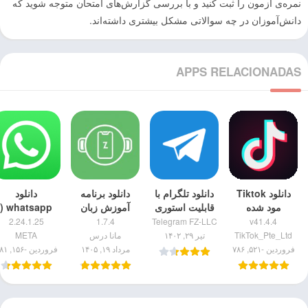
نمره‌ی آزمون را ثبت کنید و با بررسی گزارش‌های امتحان متوجه شوید که
دانش‌آموزان در چه سوالاتی مشکل بیشتری داشته‌اند.
APPS RELACIONADAS
دانلود Tiktok
دانلود تلگرام با
دانلود برنامه
دانلود
مود شده
قابلیت استوری
آموزش زبان
whatsapp (
v41.4.4
[آپدیت تیرماه]
انگلیسی رایگان
واتساپ ) نسخ
2.24.1.25
1.7.4
Telegram FZ-LLC
v41.4.4
نسخه ۹.۷.۱
– زبانیست
۲.۲۶.۲۶.۷۰
TikTok_Pte_Ltd
تیر ۲۹, ۱۴۰۲
مانا درس
META
(ایرانی)
اندروید
فروردین -۵۲۱, ۷۸۶
مرداد ۱۹, ۱۴۰۵
فروردین -۱۵۶, ۷۸۱