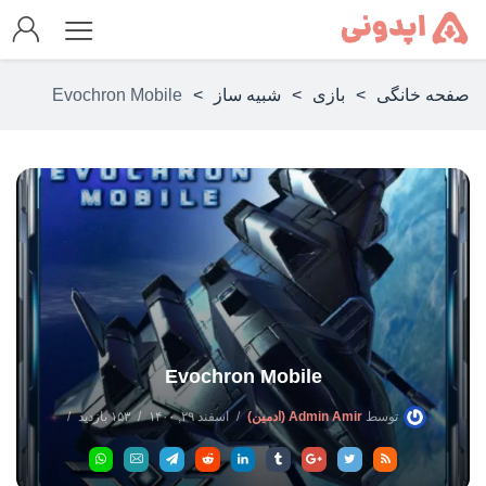
صفحه خانگی
>
بازی
>
شبیه ساز
>
Evochron Mobile
Evochron Mobile
توسط
Admin Amir (ادمین)
اسفند ۲۹, ۱۴۰۰
۱۵۳ بازدید
بدون دیدگاه