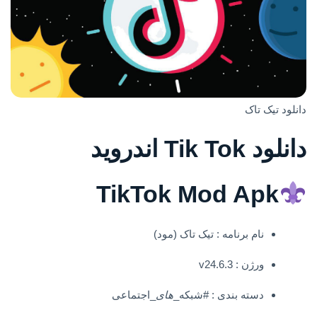
دانلود تیک تاک
دانلود Tik Tok اندروید
TikTok Mod Apk
نام برنامه : تیک تاک (مود)
ورژن : v24.6.3
دسته بندی : #شبکه_
های
_اجتماعی