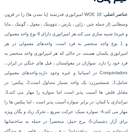
عناصر اصلی
: WOE 18 امپراتوری قدرتمند (یا تمدن ها) را در قرون
وسطایی (از جمله چین ، ژاپن ، پارس ، تتوونیک ، مغول ، گوتیک ، مایا
و غیره) شبیه سازی می کند.هر امپراتوری دارای 8 نوع واحد معمولی
و 1 نوع واحد منحصر به فرد است. واحدهای معمولی در هر
امپراتوری یکسان هستند. در حالی که هر امپراتوری واحد منحصر به
فرد خود را دارد. سواران در مغولستان ، فیل های جنگی در ایران ،
Conquistadors در اسپانیا و غیره وجود دارند.واحدهای معمولی
شامل:1. شمشیرزن: یک واحد بسیار متداول است.2. پیکمن: در
مقابل فلش ها آسیب پذیر است اما سواره را مهار می کند.3.
تیراندازی با کمان: در برابر سواره آسیب پذیر است ، اما پیکمن ها را
مهار می کند.4- سواره سبک: حرکت سریع ، تحرک زیاد و یگان ویژه
برای آزار دشمنان.5- برج حمل: منحصراً در حمله به ساختمانها
استفاده می شود….ساختمانها: برج ، برجک ، قلعه ، فروشگاه