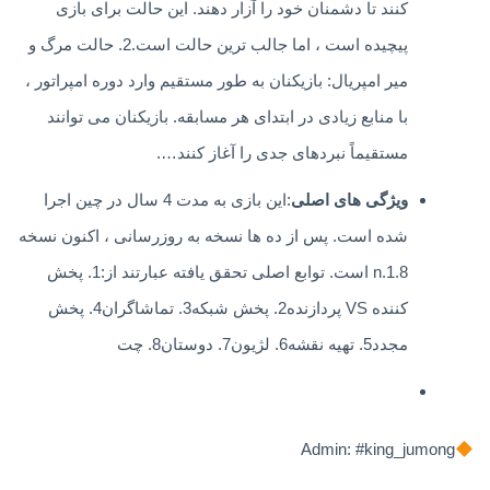
کنند تا دشمنان خود را آزار دهند. این حالت برای بازی
پیچیده است ، اما جالب ترین حالت است.2. حالت مرگ و
میر امپریال: بازیکنان به طور مستقیم وارد دوره امپراتور ،
با منابع زیادی در ابتدای هر مسابقه. بازیکنان می توانند
مستقیماً نبردهای جدی را آغاز کنند….
ویژگی های اصلی
:این بازی به مدت 4 سال در چین اجرا
شده است. پس از ده ها نسخه به روزرسانی ، اکنون نسخه
1.8.n است. توابع اصلی تحقق یافته عبارتند از:1. پخش
کننده VS پردازنده2. پخش شبکه3. تماشاگران4. پخش
مجدد5. تهیه نقشه6. لژیون7. دوستان8. چت
Admin: #king_jumong