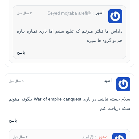
امیر
: @Seyed mojtaba arefi
۳ سال قبل
داداش ما فیلتر میزنیم که تبلیغ ببینیم اما بازی نمیاره بیاره
هم تو گروه ها نمیره
پاسخ
امید
۵ سال قبل
سلام خسته نباشید در بازی War of empire canquest چگونه میتونم
سکه دریافت کنم
پاسخ
مدیر
: @امید
۴ سال قبل