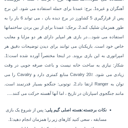
آهنگران و غیره1. برج: عمدتا برای حمله استفاده می شود. این برج
پس از قرارگیری 5 کشاورز در برج دیده بان ، می تواند 6 بار را به
طور همزمان شلیک کند.2. برجک: عمدتا برای از بین بردن ساختمانها
استفاده می شود…در بازی هر امپایر دارای هر دو مزایا و معایب
خاص خود است. بازیکنان می توانند برای دیدن توضیحات دقیق هر
امپراتوری به این بازی بروند. در اینجا مختصراً آورده شده است:1.
شکار: نیازی به ساخت خانه نیست و باعث صرفه جویی در وقت
زیادی می شود. Cavalry 20٪ منابع کمتری دارد و Cavalry را می
توان به Ranger ارتقا داد.2. توتونی: جنگجو بسیار قدرتمند است.
مانند جنگجوی اسپارتان در تاریخ ، اما آنها آهسته حرکت می کنند….
نکات برجسته:هسته اصلی گیم پلی:
پس از شروع یک بازی
مسابقه ، سعی کنید کارهای زیر را همزمان انجام دهید:1.