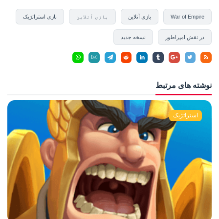
War of Empire
بازی آنلاین
بازی ٱنلاین
بازی استراتژیک
در نقش امپراطور
نسخه جدید
نوشته های مرتبط
استراتژیک