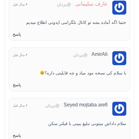
عارف سلیمانی
: @یزدان
۴ سال قبل
حتما اگه آماده بشه تو کانال تلگرامی اپدونی اطلاع میدیم
پاسخ
AmirAli
: @یزدان
۴ سال قبل
با سلام کی نسخه مود میاد و چه قابلیتی داره؟
پاسخ
Seyed mojtaba arefi
: @یزدان
۴ سال قبل
سلام داداش میتونی تبلیغ ببینی با فیلتر سکن
پاسخ