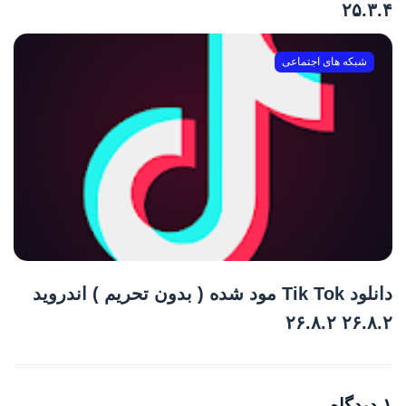
۲۵.۳.۴
شبکه های اجتماعی
دانلود Tik Tok مود شده ( بدون تحریم ) اندروید
۲۶.۸.۲ ۲۶.۸.۲
۱ دیدگاه