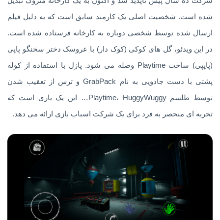
شرکت ده سال پیش ناپدید شد و اکنون به یک کارخانه متروک تبدیل
شده است. شخصیت اصلی یک کارمند سابق است که به دلیل فیلم
ارسال شده توسط شخصی دوباره به کارخانه فرستاده شده است.
در این ویدئو، گل های کوکی (کوک دار) با عروسک دختر سخنگو پاپی
(پاپپی) ساخت Playtime وصله می شود. پازل با استفاده از کوله
پشتی با دست جادویی به نام GrabPack و ترس از تعقیب شدن
توسط طلسم Playtime، HuggyWuggy… این یک بازی است که
تجربه ای منحصر به فرد برای یک شرکت اسباب بازی ارائه می دهد.