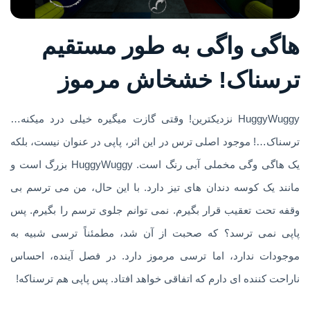
هاگی واگی به طور مستقیم
ترسناک! خشخاش مرموز
HuggyWuggy نزدیکترین! وقتی گازت میگیره خیلی درد میکنه…
ترسناک…! موجود اصلی ترس در این اثر، پاپی در عنوان نیست، بلکه
یک هاگی وگی مخملی آبی رنگ است. HuggyWuggy بزرگ است و
مانند یک کوسه دندان های تیز دارد. با این حال، من می ترسم بی
وقفه تحت تعقیب قرار بگیرم. نمی توانم جلوی ترسم را بگیرم. پس
پاپی نمی ترسد؟ که صحبت از آن شد، مطمئناً ترسی شبیه به
موجودات ندارد، اما ترسی مرموز دارد. در فصل آینده، احساس
ناراحت کننده ای دارم که اتفاقی خواهد افتاد. پس پاپی هم ترسناکه!