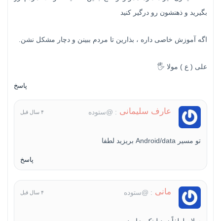
بگیرید و ذهنشون رو درگیر کنید
اگه آموزش خاصی داره ، بذارین تا مردم ببینن و دچار مشکل نشن‌.
علی ( ع ) مولا 🖐
پاسخ
عارف سلیمانی
: @ستوده
۴ سال قبل
تو مسیر Android/data بریزید لطفا
پاسخ
مانی
: @ستوده
۴ سال قبل
سلام لطفاً زود لینک بزارید