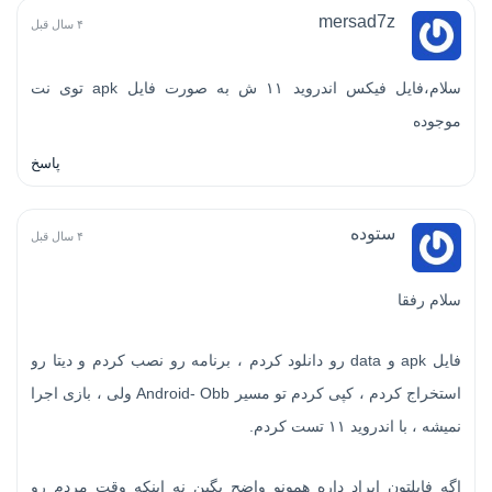
mersad7z
۴ سال قبل
سلام،فایل فیکس اندروید ۱۱ ش به صورت فایل apk توی نت
موجوده
پاسخ
ستوده
۴ سال قبل
سلام رفقا
فایل apk و data رو دانلود کردم ، برنامه رو نصب کردم و دیتا رو
استخراج کردم ، کپی کردم تو مسیر Android- Obb ولی ، بازی اجرا
نمیشه ، با اندروید ۱۱ تست کردم.
اگه فایلتون ایراد داره همونو واضح بگین نه اینکه وقت مردم رو