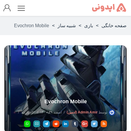
صفحه خانگی
>
بازی
>
شبیه ساز
>
Evochron Mobile
Evochron Mobile
توسط
Admin Amir (ادمین)
اسفند ۲۹, ۱۴۰۰
۱۵۲ بازدید
بدون دیدگاه