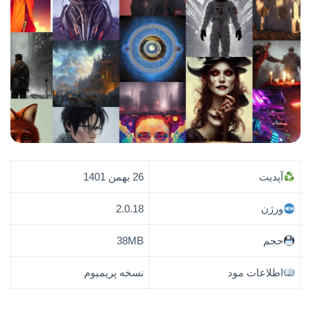
آپدیت
26 بهمن 1401
ورژن
2.0.18
حجم
38MB
اطلاعات مود
نسخه پریمیوم