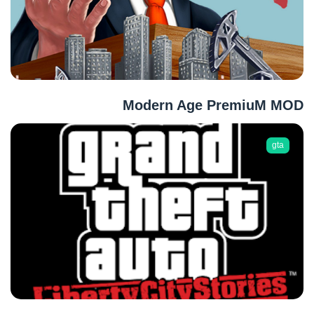
Modern Age PremiuM MOD
gta