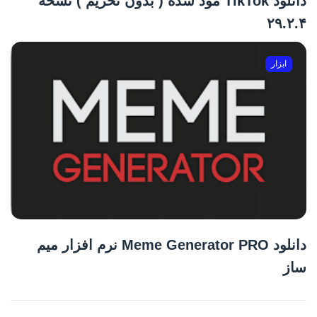
دانلود TikTok مود شده ( بدون تحریم ) نسخه
۲۹.۲.۴
ابزار
دانلود Meme Generator PRO نرم افزار میم
ساز