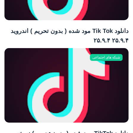
دانلود Tik Tok مود شده ( بدون تحریم ) اندروید
۲۵.۹.۴ ۲۵.۹.۴
شبکه های اجتماعی