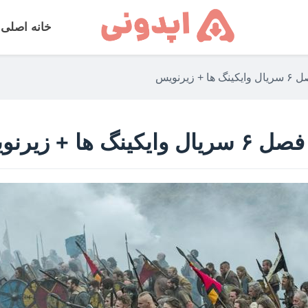
خانه اصلی
یرنویس
ها + زیرنویس