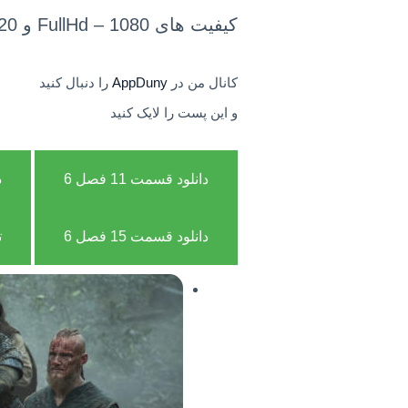
کیفیت های FullHd – 1080 و 720 را برای شما بارگذاری کردیم
کانال من در
AppDuny
را دنبال کنید
و این پست را لایک کنید
دانلود قسمت 11 فصل 6
د
دانلود قسمت 15 فصل 6
ت