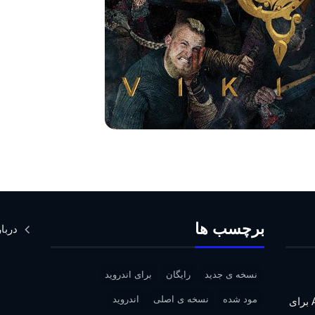
برچسب ها
دربار
نسخه ی جدید
رایگان
برای اندروید
مود شده
نسخه ی اصلی
اندروید
دانلود Assassin’s Creed IV: Black Flag برای