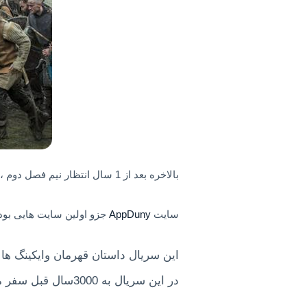
بالاخره بعد از 1 سال انتظار نیم فصل دوم ، فصل آخر سریال وایکینگ ها منتشر شد
سایت
AppDuny
جزو اولین سایت هایی بود 
این سریال داستان قهرمان وایکینگ ها 
در این سریال به 3000سال قبل سفر میکنید و سرزمین های عربی ، اسکاندیناوی ، کانادا ، انگلستان ، فرانسه ،روسیه را مشاهده میکنید