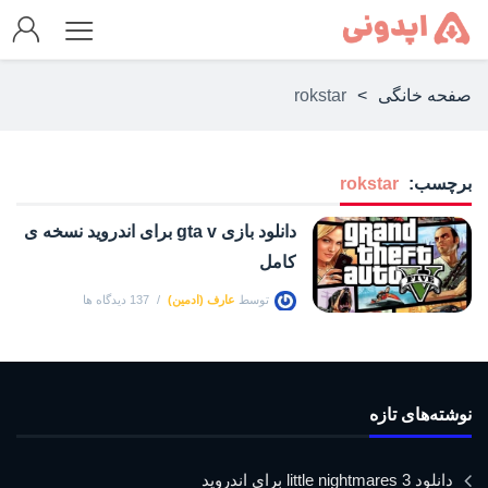
صفحه خانگی
>
rokstar
برچسب:
rokstar
دانلود بازی gta v برای اندروید نسخه ی
کامل
توسط
عارف (ادمین)
137 دیدگاه ها
نوشته‌های تازه
دانلود little nightmares 3 برای اندروید