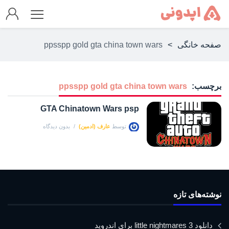
صفحه خانگی
>
ppsspp gold gta china town wars
برچسب:
ppsspp gold gta china town wars
GTA Chinatown Wars psp
توسط
عارف (ادمین)
بدون دیدگاه
نوشته‌های تازه
دانلود little nightmares 3 برای اندروید