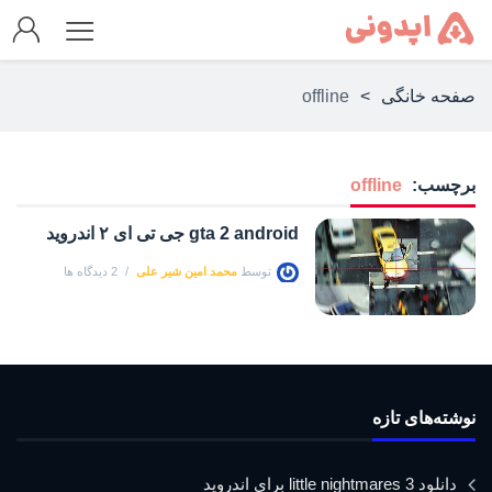
صفحه خانگی
>
offline
برچسب:
offline
gta 2 android جی تی ای ۲ اندروید
توسط
محمد امین شیر علی
2 دیدگاه ها
نوشته‌های تازه
دانلود little nightmares 3 برای اندروید