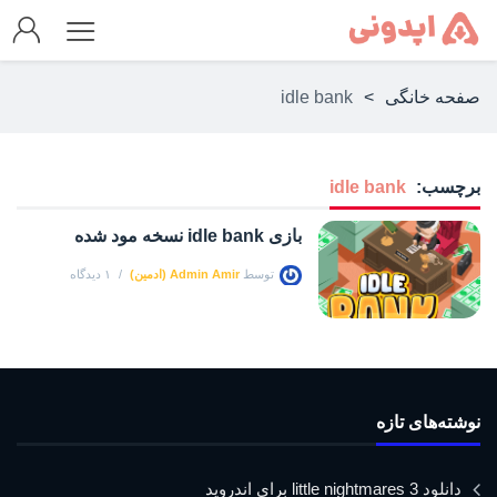
صفحه خانگی
>
idle bank
برچسب:
idle bank
بازی idle bank نسخه مود شده
توسط
Admin Amir (ادمین)
۱ دیدگاه
نوشته‌های تازه
دانلود little nightmares 3 برای اندروید