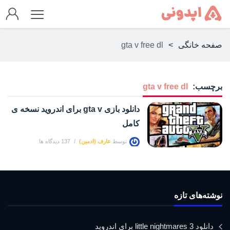
صفحه خانگی
>
gta v free dl
برچسب:
gta v free dl
دانلود بازی gta v برای اندروید نسخه ی
کامل
توسط
عارف (ادمین)
137 دیدگاه ها
نوشته‌های تازه
دانلود little nightmares 3 برای اندروید