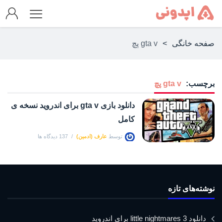
صفحه خانگی
>
gta v پچ
برچسب:
gta v پچ
دانلود بازی gta v برای اندروید نسخه ی
کامل
توسط
عارف (ادمین)
137 دیدگاه ها
نوشته‌های تازه
دانلود little nightmares 3 برای اندروید