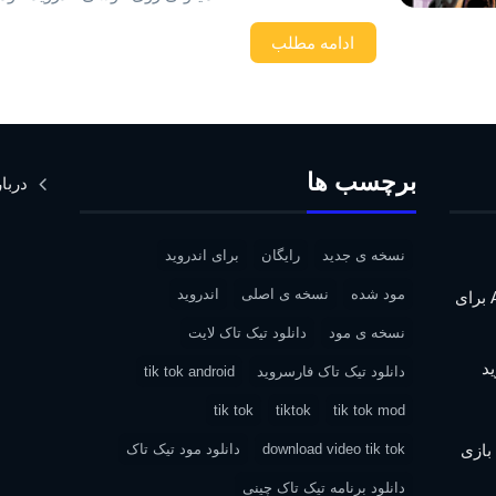
ادامه مطلب
برچسب ها
دربار
نسخه ی جدید
رایگان
برای اندروید
مود شده
نسخه ی اصلی
اندروید
دانلود Assassin’s Creed IV: Black Flag برای
نسخه ی مود
دانلود تیک تاک لایت
دانلود تیک تاک فارسروید
tik tok android
tik tok
tiktok
tik tok mod
| دانلود بازی
download video tik tok
دانلود مود تیک تاک
دانلود برنامه تیک تاک چینی