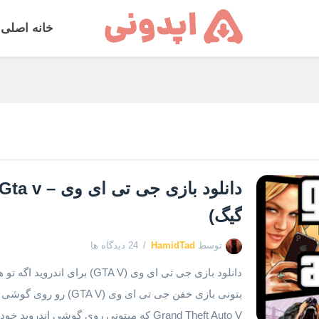
خانه اصلی
گیگ)
توسط
HamidTad
24 دیدگاه ها
دانلود بازی جی تی ای وی (GTA V)
بتونی بازی خفن جی تی ای و
Grand Theft Auto V که میتونی روی گوشی اندروید خودت بازی کنی! بازی جی تی ای […]