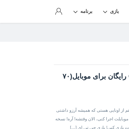
بازی
برنامه
دانلود بازی جی تی ای وی – Gta v رایگان برای موبایل(۷۰
 برای اندروید اگه تو هم از اونایی هستی که همیشه آرزو داشتی
ی (GTA V) رو روی گوشی موبایلت اجرا کنی، الان وقتشه! آره! نسخه