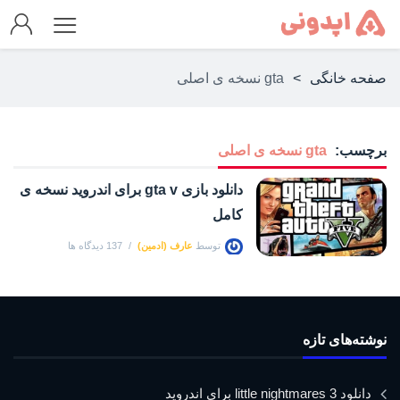
صفحه خانگی
>
gta نسخه ی اصلی
برچسب:
gta نسخه ی اصلی
دانلود بازی gta v برای اندروید نسخه ی
کامل
توسط
عارف (ادمین)
137 دیدگاه ها
نوشته‌های تازه
دانلود little nightmares 3 برای اندروید