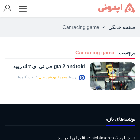
صفحه خانگی
>
Car racing game
برچسب:
Car racing game
gta 2 android جی تی ای ۲ اندروید
توسط
محمد امین شیر علی
2 دیدگاه ها
نوشته‌های تازه
دانلود little nightmares 3 برای اندروید