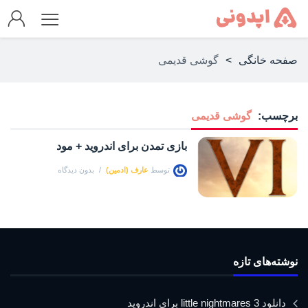
صفحه خانگی
>
گوشی قدیمی
برچسب:
گوشی قدیمی
بازی تمدن برای اندروید + مود
توسط
عارف (ادمین)
بدون دیدگاه
نوشته‌های تازه
دانلود little nightmares 3 برای اندروید