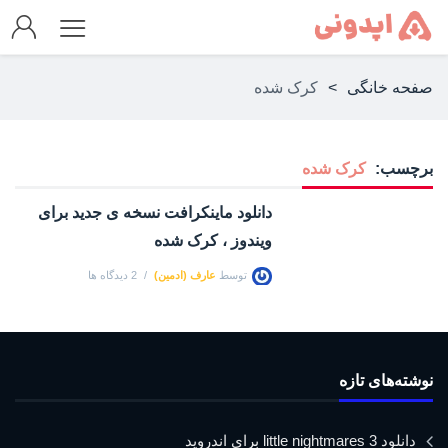
صفحه خانگی
>
کرک شده
برچسب:
کرک شده
دانلود ماینکرافت نسخه ی جدید برای
ویندوز ، کرک شده
توسط
عارف (ادمین)
2 دیدگاه ها
نوشته‌های تازه
دانلود little nightmares 3 برای اندروید