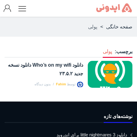
صفحه خانگی
>
پولی
برچسب:
پولی
دانلود Who’s on my wifi دانلود نسخه
جدید ۲۳.۵.۲
توسط
Fahim
بدون دیدگاه
نوشته‌های تازه
دانلود little nightmares 3 برای اندروید