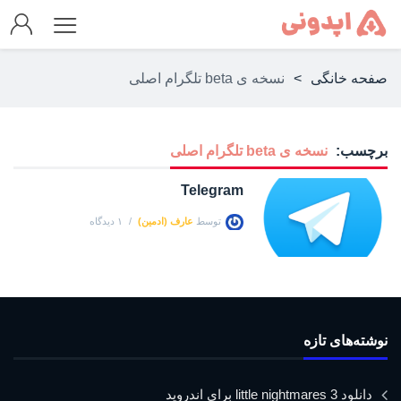
صفحه خانگی
>
نسخه ی beta تلگرام اصلی
برچسب:
نسخه ی beta تلگرام اصلی
Telegram
توسط
عارف (ادمین)
۱ دیدگاه
نوشته‌های تازه
دانلود little nightmares 3 برای اندروید