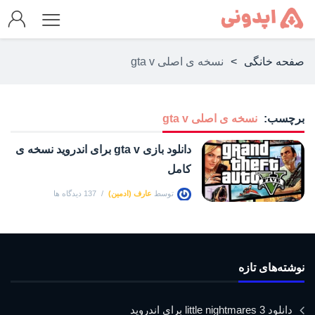
صفحه خانگی
>
نسخه ی اصلی gta v
برچسب:
نسخه ی اصلی gta v
دانلود بازی gta v برای اندروید نسخه ی
کامل
توسط
عارف (ادمین)
137 دیدگاه ها
نوشته‌های تازه
دانلود little nightmares 3 برای اندروید