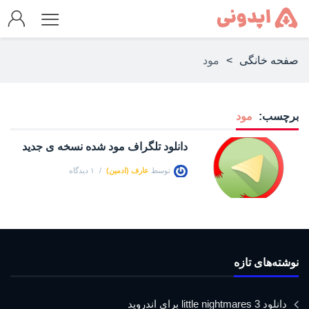
صفحه خانگی
>
مود
برچسب:
مود
دانلود تلگراف مود شده نسخه ی جدید
توسط
عارف (ادمین)
۱ دیدگاه
نوشته‌های تازه
دانلود little nightmares 3 برای اندروید