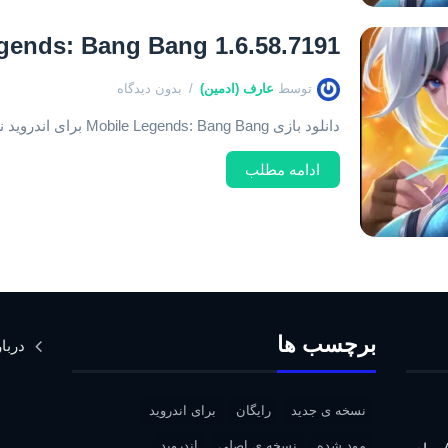
gends: Bang Bang 1.6.58.7191
توسط
عارف (ادمین)
بدون دیدگاه
دانلود بازی Mobile Legends: Bang Bang برای اندروید نسخه اصلی و اخرین بروزرسانی
ادامه مطلب
برچسب ها
دربار
نسخه ی جدید
رایگان
برای اندروید
مود شده
نسخه ی اصلی
اندروید