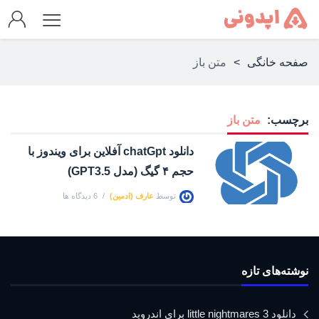
صفحه خانگی
>
متن باز
برچسب:
متن باز
دانلود chatGpt آفلاین برای ویندوز با
حجم ۴ گیگ (مدل GPT3.5)
توسط
عارف (ادمین)
6 دیدگاه ها
نوشته‌های تازه
دانلود little nightmares 3 برای اندروید