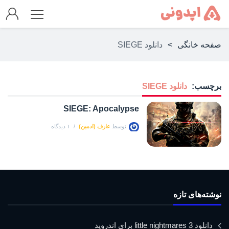
صفحه خانگی
>
دانلود SIEGE
برچسب:
دانلود SIEGE
SIEGE: Apocalypse
توسط
عارف (ادمین)
۱ دیدگاه
نوشته‌های تازه
دانلود little nightmares 3 برای اندروید