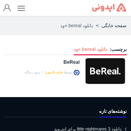
صفحه خانگی
>
دانلود bereal »ود
برچسب:
دانلود bereal »ود
BeReal
توسط
عارف (ادمین)
بدون دیدگاه
نوشته‌های تازه
دانلود little nightmares 3 برای اندروید