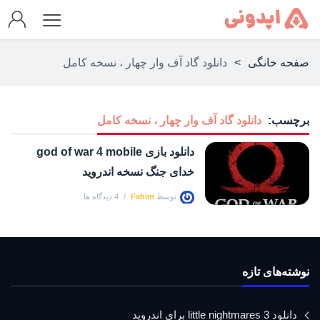
صفحه خانگی
>
دانلود گاد آف وار چهار ، نسخه کامل
برچسب:
دانلود گاد آف وار چهار ، نسخه کامل
دانلود بازی god of war 4 mobile
خدای جنگ نسخه اندروید
توسط
Fahim
4 دیدگاه ها
نوشته‌های تازه
دانلود little nightmares 3 برای اندروید