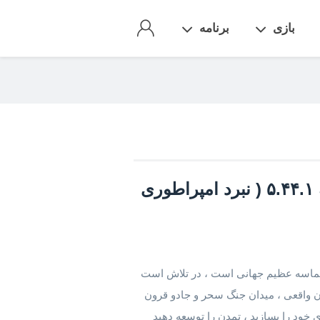
بازی
برنامه
بازی Clash of Empire مود نسخه ۵.۴۴.۱ ( نبرد امپراطوری
ستراتژیک حماسه عظیم جهانی است ، در تلاش است
ن واقعی ، میدان جنگ سحر و جادو قرون
 خود را بسازید ، تمدن را توسعه دهید