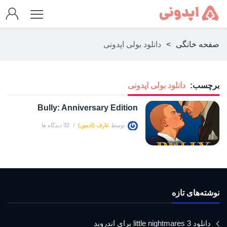
صفحه خانگی
>
دانلود بولی اپدونی
برچسب:
دانلود بولی اپدونی
Bully: Anniversary Edition
توسط
عارف (ادمین)
32 دیدگاه ها
نوشته‌های تازه
دانلود little nightmares 3 برای اندروید