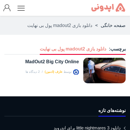
صفحه خانگی
>
دانلود بازی madout2 پول بی نهایت
برچسب:
دانلود بازی madout2 پول بی نهایت
MadOut2 Big City Online
توسط
عارف (ادمین)
2 دیدگاه ها
نوشته‌های تازه
دانلود little nightmares 3 برای اندروید