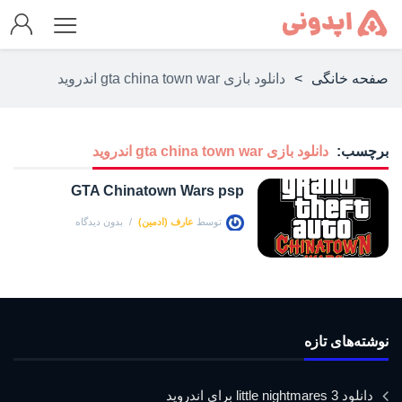
صفحه خانگی
>
دانلود بازی gta china town war اندروید
برچسب:
دانلود بازی gta china town war اندروید
GTA Chinatown Wars psp
توسط
عارف (ادمین)
بدون دیدگاه
نوشته‌های تازه
دانلود little nightmares 3 برای اندروید