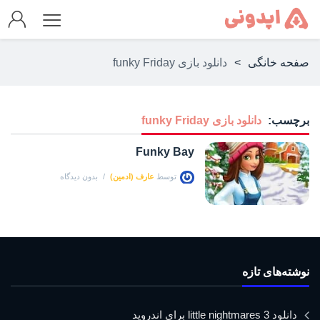
صفحه خانگی
>
دانلود بازی funky Friday
برچسب:
دانلود بازی funky Friday
Funky Bay
توسط
عارف (ادمین)
بدون دیدگاه
نوشته‌های تازه
دانلود little nightmares 3 برای اندروید