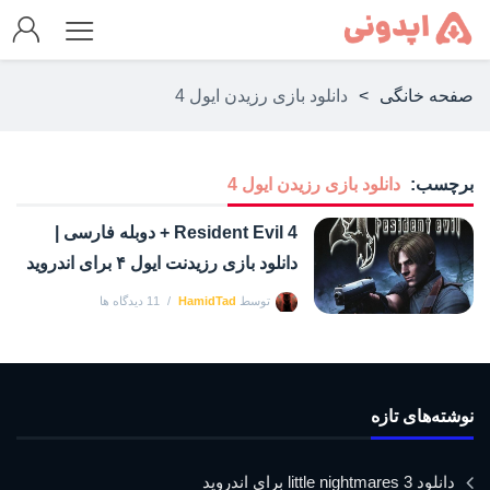
صفحه خانگی
>
دانلود بازی رزیدن ایول 4
برچسب:
دانلود بازی رزیدن ایول 4
Resident Evil 4 + دوبله فارسی |
دانلود بازی رزیدنت ایول ۴ برای اندروید
توسط
HamidTad
11 دیدگاه ها
نوشته‌های تازه
دانلود little nightmares 3 برای اندروید