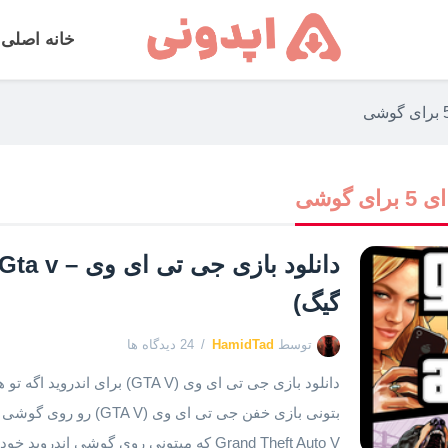
خانه اصلی
گوشی
گیگ)
توسط
HamidTad
24 دیدگاه ها
دانلود بازی جی تی ای وی (GTA V)
بتونی بازی خفن جی تی ای و
Grand Theft Auto V که میتونی روی گوشی اندروید خودت بازی کنی! بازی جی تی ای […]