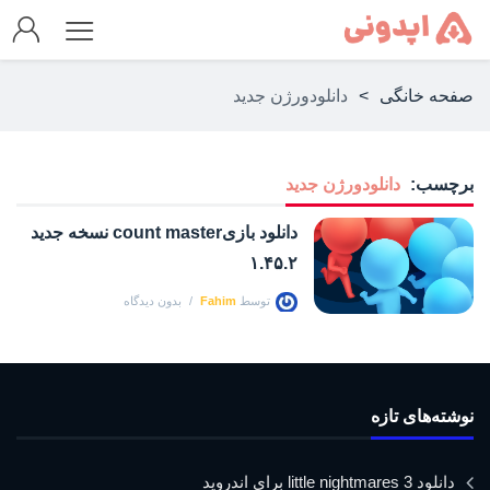
صفحه خانگی
>
دانلودورژن جدید
برچسب:
دانلودورژن جدید
دانلود بازیcount master نسخه جدید
۱.۴۵.۲
توسط
Fahim
بدون دیدگاه
نوشته‌های تازه
دانلود little nightmares 3 برای اندروید