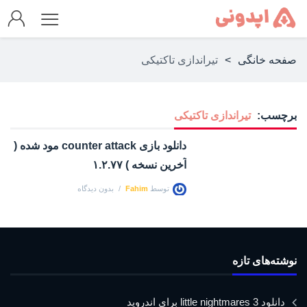
صفحه خانگی
>
تیراندازی تاکتیکی
برچسب:
تیراندازی تاکتیکی
دانلود بازی counter attack مود شده (
آخرین نسخه ) ۱.۲.۷۷
توسط
Fahim
بدون دیدگاه
نوشته‌های تازه
دانلود little nightmares 3 برای اندروید