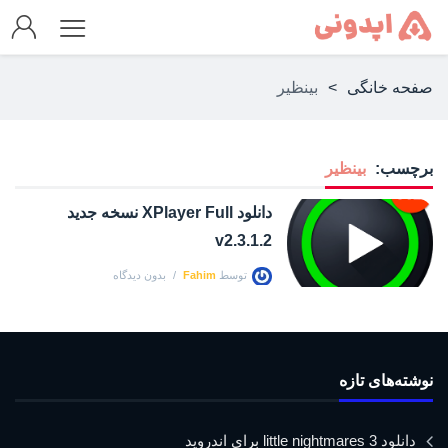
صفحه خانگی
>
بینظیر
برچسب:
بینظیر
دانلود XPlayer Full نسخه جدید
v2.3.1.2
توسط
Fahim
بدون دیدگاه
نوشته‌های تازه
دانلود little nightmares 3 برای اندروید