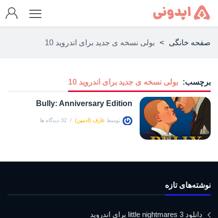
صفحه خانگی
>
بولی نسخه ی جدید برای اندروید 10
برچسب:
بولی نسخه ی جدید برای اندروید 10
Bully: Anniversary Edition
توسط
عارف (ادمین)
32 دیدگاه ها
نوشته‌های تازه
دانلود little nightmares 3 برای اندروید