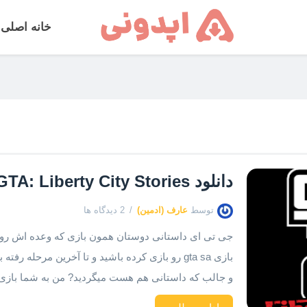
خانه اصلی
دانلود GTA: Liberty City Stories + مود
توسط
عارف (ادمین)
2 دیدگاه ها
جی تی ای داستانی دوستان همون بازی که وعده اش رو د
بازی gta sa رو بازی کرده باشید و تا آخرین مرحله ر
و جالب که داستانی هم هست میگردید? من به شما بازی Gta LibertyCity رو پیشنهاد میکنم […