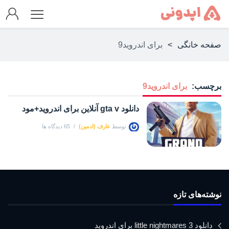
صفحه خانگی
>
برای اندروید9
برچسب:
برای اندروید9
دانلود gta v آنلاین برای اندروید+مود
توسط
عارف (ادمین)
65 دیدگاه ها
نوشته‌های تازه
دانلود little nightmares 3 برای اندروید