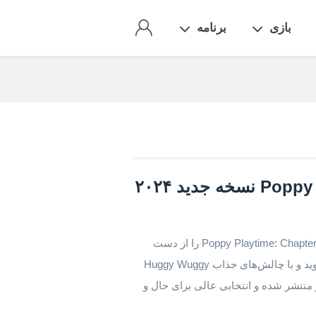
بازی
برنامه
اگر دنبال یک بازی ترسناک و هیجان‌انگیز هستید، بازی Poppy Playtime: Chapter 3 را از دست
ندهید!در دنیای عجیب و غریب Poppy Playtime غرق شوید و با چالش‌های جذاب Huggy Wuggy
 این بازی اکشن و دلهره‌آور در تاریخ 15 اکتبر منتشر شده و انتخابی عالی برای حال و