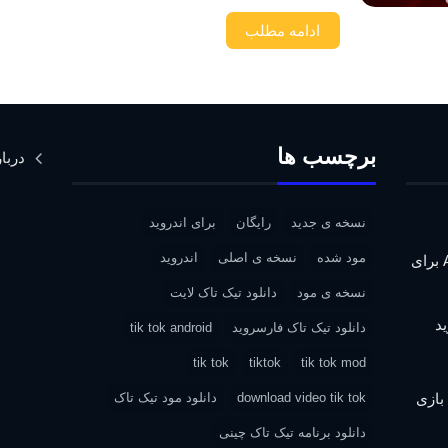
ادامه مطلب
برچسب ها
دربار
نسخه ی جدید
رایگان
برای اندروید
مود شده
نسخه ی اصلی
اندروید
دانلود Assassin’s Creed IV: Black Flag برای
نسخه ی مود
دانلود تیک تاک لایت
دانلود تیک تاک فارسروید
tik tok android
tik tok
tiktok
tik tok mod
| دانلود بازی
download video tik tok
دانلود مود تیک تاک
دانلود برنامه تیک تاک چینی